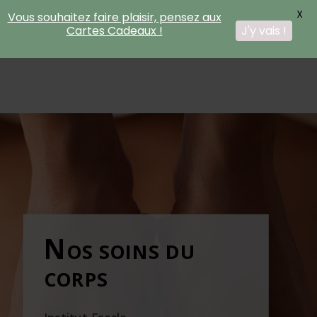
X
Vous souhaitez faire plaisir, pensez aux
J'y vais !
Cartes Cadeaux !
Nos soins du
corps