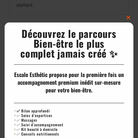
appliqué.
Clos
this
Découvrez le parcours
Rendez-Vous en Ligne
modu
Bien-être le plus
complet jamais créé ✨
Escale Esthétic propose pour la première fois un
Découvrez aussi
accompagnement premium inédit sur-mesure
pour votre bien-être.
nos soins du
visage
✅
Bilan approfondi
✅ Soins d'expertises
✅ Massages
✅ Suivi d'accompagnement
✅ Kit beauté à domicile
✅ Conseils nutritionnels