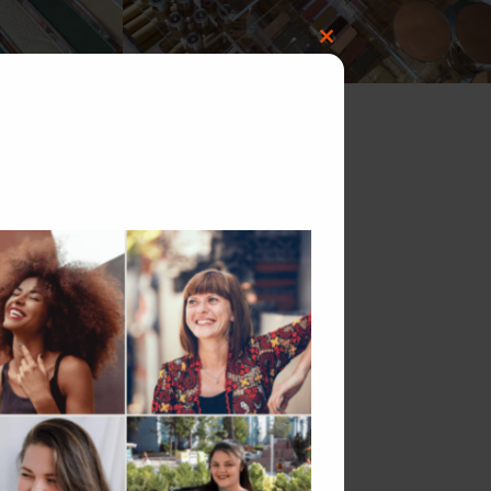
Close
this
module
re pour le mariage d’une