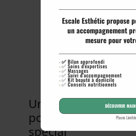
Miryam
Escale Esthétic propose p
un accompagnement pre
mesure pour votre
✅
Bilan approfondi
✅ Soins d'expertises
✅ Massages
✅ Suivi d'accompagnement
✅ Kit beauté à domicile
✅ Conseils nutritionnels
Une prestation spé
DÉCOUVRIR MAIN
pour un événemen
Places Limité
spécial