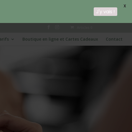
X
J'y vais !
Articles 0
arifs
Boutique en ligne et Cartes Cadeaux
Contact