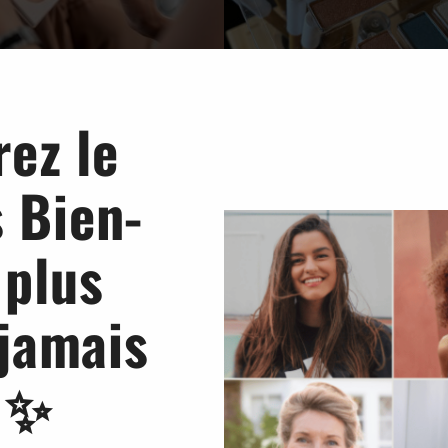
ez le
Rendez-Vous en Ligne
 Bien-
 plus
jamais
 ✨
habitude de me maquiller, je me suis laissé par un maquillage sur-mesu