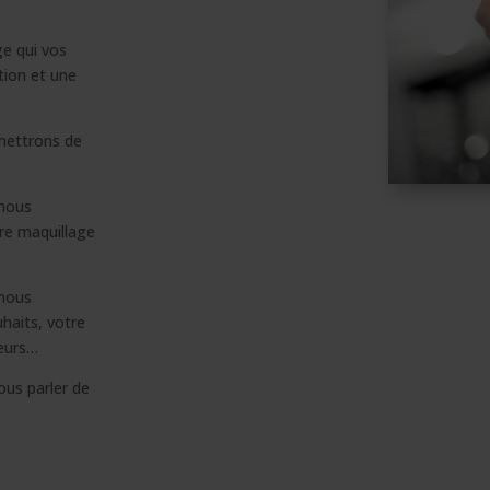
e qui vos
tion et une
rmettrons de
 nous
re maquillage
 nous
uhaits, votre
leurs…
ous parler de