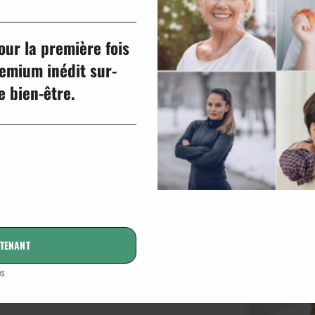
e B.
our la première fois
mium inédit sur-
 bien-être.
ciale
TENANT
t
es