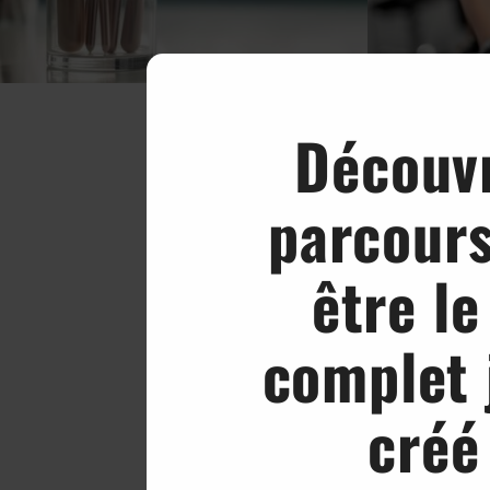
Découvr
parcours
être le
complet 
créé
Ayant l’
amie